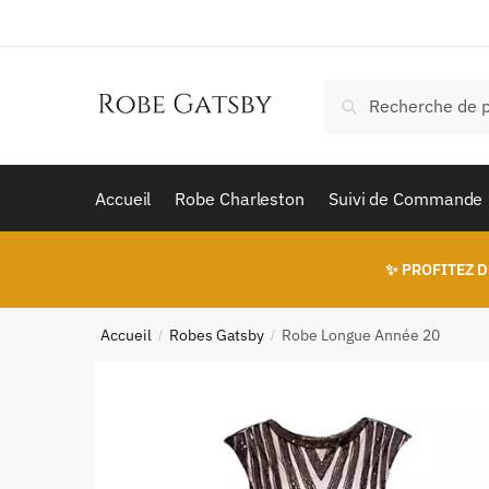
Skip
Skip
to
to
navigation
content
Recherche
Recherche
pour :
Accueil
Robe Charleston
Suivi de Commande
✨ PROFITEZ D
Accueil
Robes Gatsby
Robe Longue Année 20
/
/