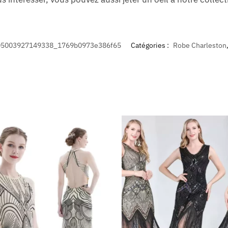
5003927149338_1769b0973e386f65
Catégories :
Robe Charleston