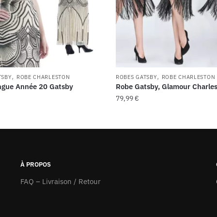
,
,
TSBY
ROBE CHARLESTON
ROBES GATSBY
ROBE CHARLESTON
ngue Année 20 Gatsby
Robe Gatsby, Glamour Charle
79,99
€
Ce
produit
a
s
plusieurs
ns.
variations.
À PROPOS
Les
FAQ – Livraison / Retour
options
peuvent
être