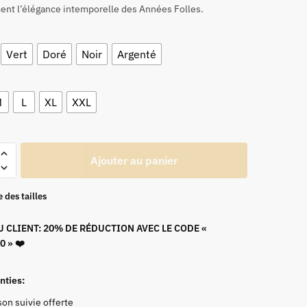
ent l’élégance intemporelle des Années Folles.
Vert
Doré
Noir
Argenté
M
L
XL
XXL
Ajouter au panier
 des tailles
 CLIENT: 20% DE RÉDUCTION AVEC LE CODE «
 » ❤️
nties:
son suivie offerte