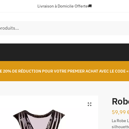
Livraison à Domicile Offerte🚚
E 20% DE RÉDUCTION POUR VOTRE PREMIER ACHAT AVEC LE CODE «
Rob
🔍
59,99
La Robe L
silhouett