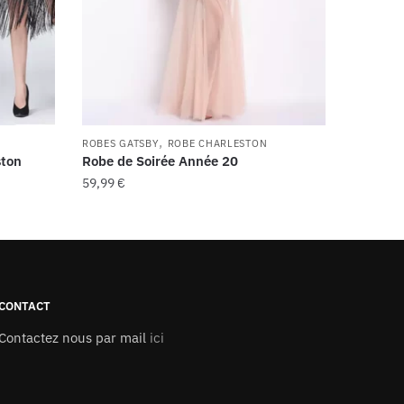
,
ROBES GATSBY
ROBE CHARLESTON
ston
Robe de Soirée Année 20
59,99
€
Ce
produit
a
plusieurs
variations.
CONTACT
Les
Contactez nous par mail
ici
options
peuvent
être