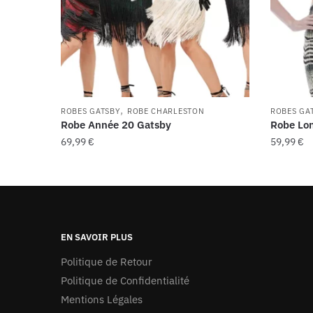
,
ROBES GATSBY
ROBE CHARLESTON
ROBES GA
Robe Année 20 Gatsby
Robe Lo
69,99
€
59,99
€
Ce
Ce
produit
produit
a
a
plusieurs
plusieur
variations.
variatio
EN SAVOIR PLUS
Les
Les
Politique de Retour
options
options
Politique de Confidentialité
peuvent
peuvent
Mentions Légales
être
être