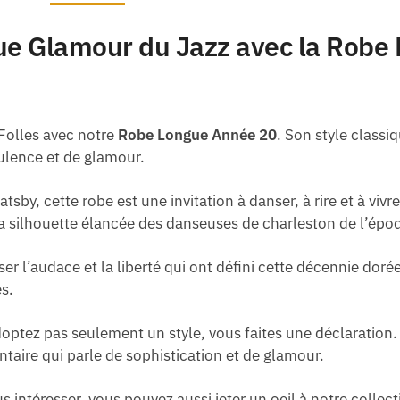
ue Glamour du Jazz avec la Robe
Folles avec notre
Robe Longue Année 20
. Son style classi
ulence et de glamour.
atsby, cette robe est une invitation à danser, à rire et à viv
la silhouette élancée des danseuses de charleston de l’époqu
r l’audace et la liberté qui ont défini cette décennie dor
es.
optez pas seulement un style, vous faites une déclaratio
taire qui parle de sophistication et de glamour.
s intéresser, vous pouvez aussi jeter un oeil à notre collec