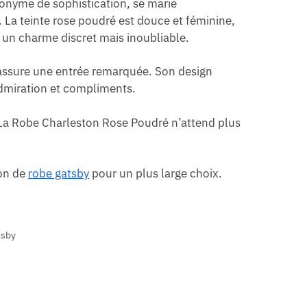
onyme de sophistication, se marie
 La teinte rose poudré est douce et féminine,
c un charme discret mais inoubliable.
 assure une entrée remarquée. Son design
admiration et compliments.
. La Robe Charleston Rose Poudré n’attend plus
ion de
robe gatsby
pour un plus large choix.
tsby