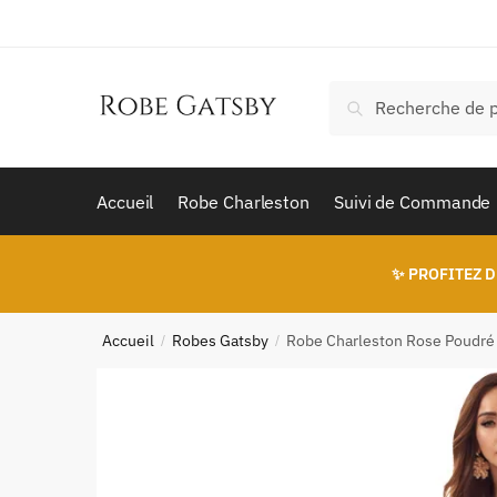
Skip
Skip
to
to
navigation
content
Recherche
Recherche
pour :
Accueil
Robe Charleston
Suivi de Commande
✨ PROFITEZ D
Accueil
Robes Gatsby
Robe Charleston Rose Poudré
/
/