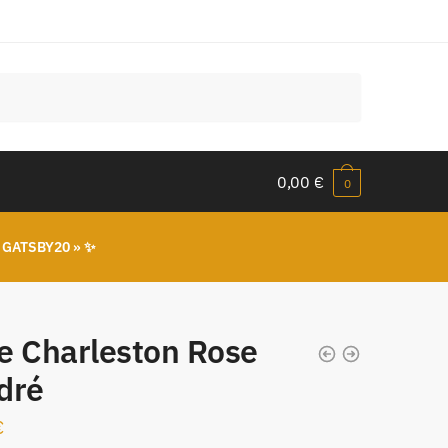
0,00
€
0
 GATSBY20 » ✨
e Charleston Rose
dré
€