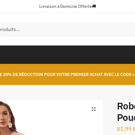
Livraison à Domicile Offerte🚚
E 20% DE RÉDUCTION POUR VOTRE PREMIER ACHAT AVEC LE CODE «
Rob
🔍
Pou
81,99