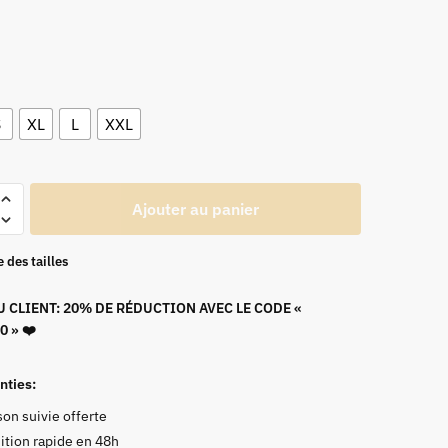
S
XL
L
XXL
Ajouter au panier
 des tailles
ton
 CLIENT: 20% DE RÉDUCTION AVEC LE CODE «
 » ❤️
nties:
son suivie offerte
ition rapide en 48h