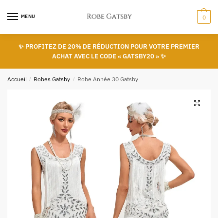
Skip
Skip
to
to
MENU
0
navigation
content
✨ PROFITEZ DE 20% DE RÉDUCTION POUR VOTRE PREMIER
ACHAT AVEC LE CODE « GATSBY20 » ✨
Accueil
/
Robes Gatsby
/
Robe Année 30 Gatsby
🔍