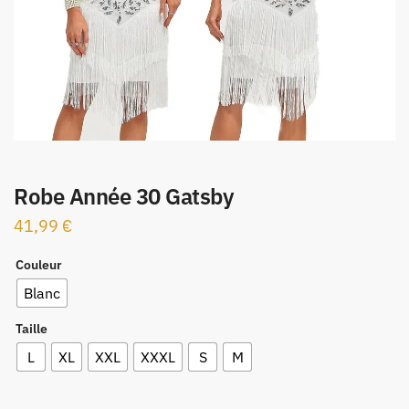
Robe Année 30 Gatsby
41,99
€
Couleur
Blanc
Taille
L
XL
XXL
XXXL
S
M