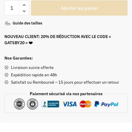
quantité
Ajouter au panier
de
Robe
Guide des tailles
Année
30
NOUVEAU CLIENT: 20% DE RÉDUCTION AVEC LE CODE «
Gatsby
GATSBY20 » ❤️
Nos Garanties:
Livraison suivie offerte
Expédition rapide en 48h
Satisfait ou Remboursé – 15 jours pour effectuer un retour
Paiement sécurisé via nos partenaires