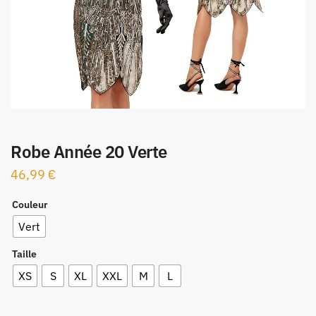
Robe Année 20 Verte
46,99
€
Couleur
Vert
Taille
XS
S
XL
XXL
M
L