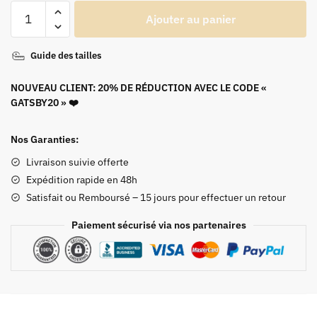
quantité
Ajouter au panier
de
Robe
Guide des tailles
Année
20
NOUVEAU CLIENT: 20% DE RÉDUCTION AVEC LE CODE «
Verte
GATSBY20 » ❤️
Nos Garanties:
Livraison suivie offerte
Expédition rapide en 48h
Satisfait ou Remboursé – 15 jours pour effectuer un retour
Paiement sécurisé via nos partenaires