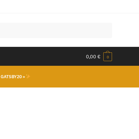
0,00
€
0
 GATSBY20 »