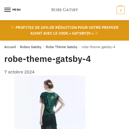
Skip
Skip
to
to
MENU
0
navigation
content
PROFITEZ DE 20% DE RÉDUCTION POUR VOTRE PREMIER
ACHAT AVEC LE CODE « GATSBY20 »
Accueil
/
Robes Gatsby
/
Robe Thème Gatsby
/
robe-theme-gatsby-4
robe-theme-gatsby-4
7 octobre 2024