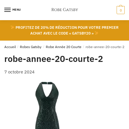
Skip
Skip
to
to
MENU
0
navigation
content
PROFITEZ DE 20% DE RÉDUCTION POUR VOTRE PREMIER
ACHAT AVEC LE CODE « GATSBY20 »
Accueil
/
Robes Gatsby
/
Robe Année 20 Courte
/
robe-annee-20-courte-2
robe-annee-20-courte-2
7 octobre 2024