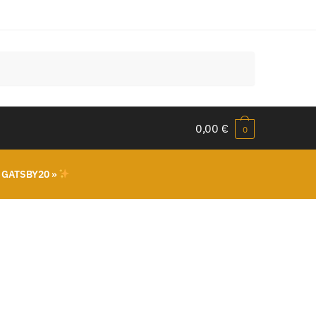
0,00
€
0
 GATSBY20 »