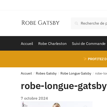
Skip
Skip
to
to
navigation
content
Recherche
Recherche
pour :
Accueil
Robe Charleston
Suivi de Commande
PROFITEZ D
Accueil
Robes Gatsby
Robe Longue Gatsby
robe-lo
/
/
/
robe-longue-gatsby
7 octobre 2024