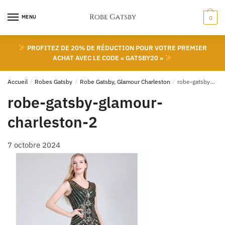
Skip
Skip
to
to
MENU
0
navigation
content
PROFITEZ DE 20% DE RÉDUCTION POUR VOTRE PREMIER
ACHAT AVEC LE CODE « GATSBY20 »
Accueil
/
Robes Gatsby
/
Robe Gatsby, Glamour Charleston
/
robe-gatsby-glamour-charleston-2
robe-gatsby-glamour-
charleston-2
7 octobre 2024